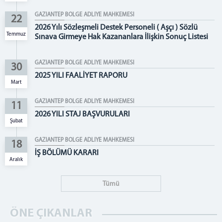
DAİRELER
GAZİANTEP BÖLGE ADLİYE MAHKEMESİ
22
BAŞSAVCILIK
2026 Yılı Sözleşmeli Destek Personeli ( Aşçı ) Sözlü
Temmuz
Sınava Girmeye Hak Kazananlara İlişkin Sonuç Listesi
CUMHURİYET BAŞSAVCISI
CUMHURİYET BAŞSAVCI VEKİLİ
GAZİANTEP BÖLGE ADLİYE MAHKEMESİ
30
BİLİRKİŞİLİK BÖLGE KURULU
2025 YILI FAALİYET RAPORU
Mart
İLETİŞİM
GAZİANTEP BÖLGE ADLİYE MAHKEMESİ
11
2026 YILI STAJ BAŞVURULARI
Şubat
GAZİANTEP BÖLGE ADLİYE MAHKEMESİ
18
İŞ BÖLÜMÜ KARARI
Aralık
Tümü
ÖNE ÇIKANLAR