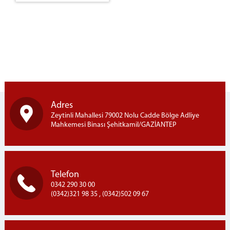
DAİRELER
BAŞSAVCILIK
CUMHURİYET BAŞSAVCISI
CUMHURİYET BAŞSAVCI VEKİLİ
BİLİRKİŞİLİK BÖLGE KURULU
İLETİŞİM
Adres
Zeytinli Mahallesi 79002 Nolu Cadde Bölge Adliye
Mahkemesi Binası Şehitkamil/GAZİANTEP
Telefon
0342 290 30 00
(0342)321 98 35 , (0342)502 09 67