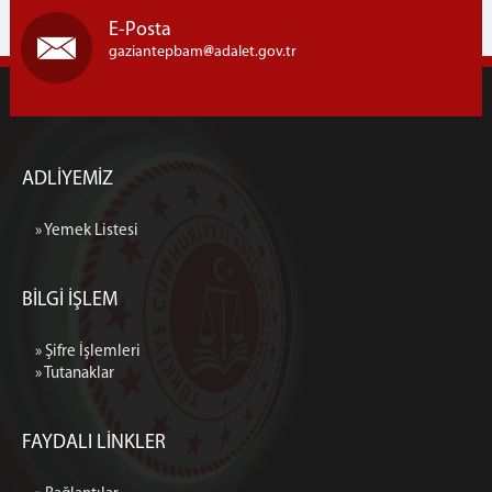
E-Posta
gaziantepbam
adalet.gov.tr
ADLİYEMİZ
» Yemek Listesi
BİLGİ İŞLEM
» Şifre İşlemleri
» Tutanaklar
FAYDALI LİNKLER