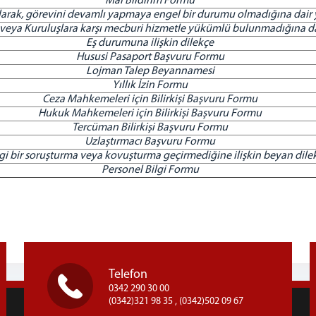
Mal Bildirim Formu
 olarak, görevini devamlı yapmaya engel bir durumu olmadığına dair 
eya Kuruluşlara karşı mecburi hizmetle yükümlü bulunmadığına dai
Eş durumuna ilişkin dilekçe
Hususi Pasaport Başvuru Formu
Lojman Talep Beyannamesi
Yıllık İzin Formu
Ceza Mahkemeleri için Bilirkişi Başvuru Formu
Hukuk Mahkemeleri için Bilirkişi Başvuru Formu
Tercüman Bilirkişi Başvuru Formu
Uzlaştırmacı Başvuru Formu
i bir soruşturma veya kovuşturma geçirmediğine ilişkin beyan dile
Personel Bilgi Formu
Telefon
0342 290 30 00
(0342)321 98 35 , (0342)502 09 67