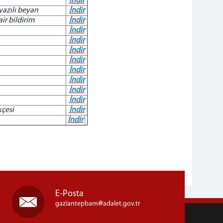
İndir
yazılı beyan
İndir
r bildirim
İndir
İndir
İndir
İndir
İndir
İndir
İndir
İndir
İndir
kçesi
İndir
İndir
E-Posta
gaziantepbam
adalet.gov.tr