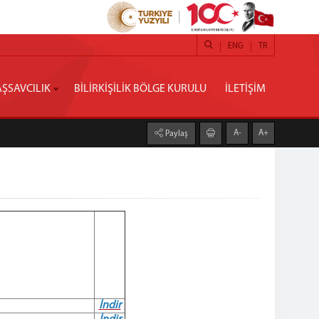
ENG
TR
ŞSAVCILIK
BİLİRKİŞİLİK BÖLGE KURULU
İLETİŞİM
A-
A+
Paylaş
İndir