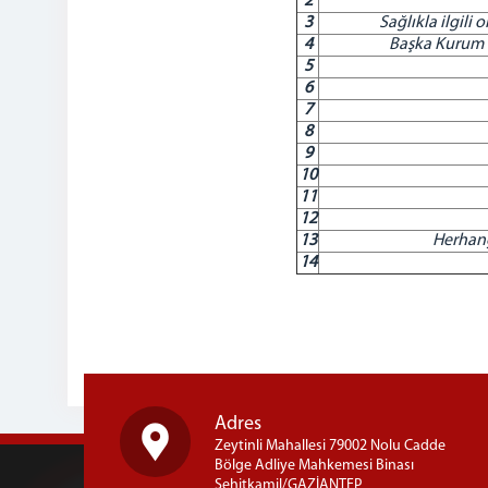
2
3
Sağlıkla ilgili
4
Başka Kurum v
5
6
7
8
9
10
11
12
13
Herhang
14
Adres
Zeytinli Mahallesi 79002 Nolu Cadde
Bölge Adliye Mahkemesi Binası
Şehitkamil/GAZİANTEP